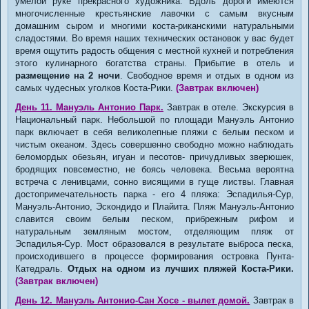
умелой руке прекрасного художника. Вдоль дороги имеются
многочисленные крестьянские лавочки с самым вкусным
домашним сыром и многими коста-риканскими натуральными
сладостями. Во время наших технических остановок у вас будет
время ощутить радость общения с местной кухней и потребления
этого кулинарного богатства страны. Прибытие в отель и
размещение на 2 ночи
. Свободное время и отдых в одном из
самых чудесных уголков Коста-Рики.
(Завтрак включен)
День 11. Мануэль Антонио Парк.
Завтрак в отеле. Экскурсия в
Национальный парк. Небольшой по площади Мануэль Антонио
парк включает в себя великолепные пляжи с белым песком и
чистым океаном. Здесь совершенно свободно можно наблюдать
беломордых обезьян, игуан и песотов- причудливых зверюшек,
бродящих повсеместно, не боясь человека. Весьма вероятна
встреча с ленивцами, сонно висящими в гуще листвы. Главная
достопримечательность парка - его 4 пляжа: Эспадилья-Сур,
Мануэль-Антонио, Эскондидо и Плайита. Пляж Мануэль-Антонио
славится своим белым песком, прибрежным рифом и
натуральным земляным мостом, отделяющим пляж от
Эспадилья-Сур. Мост образовался в результате выброса песка,
происходившего в процессе формирования островка Пунта-
Катедраль.
Отдых на одном из лучших пляжей Коста-Рики.
(Завтрак включен)
День 12. Мануэль Антонио-Сан Хосе - вылет домой.
Завтрак в