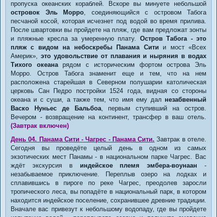
пропуска океанских кораблей. Вскоре вы минуете небольшой
островок Эль Морро
, соединяющийся с островом Табога
песчаной косой, которая исчезнет под водой во время прилива.
После швартовки вы пройдете на пляж, где вам предложат зонты
и пляжные кресла за умеренную плату.
Остров Табога - это
пляж с видом на небоскребы Панама Сити
и мост «Всех
Америк»,
это удовольствие от плавания и ныряния в водах
Тихого океана
рядом с историческим фортом острова Эль
Морро. Остров Табога знаменит еще и тем, что на нем
расположена старейшая в Северном полушарии католическая
церковь Сан Педро постройки 1524 года, видная со стороны
океана и с суши, а также тем, что имя ему дал
незабвенный
Васко Нуньес де Бальбоа
, первым ступивший на остров.
Вечером - возвращение на континент, трансфер в ваш отель.
(Завтрак включен)
День 04. Панама Сити - Чагрес - Панама Сити.
Завтрак в отеле.
Сегодня вы проведёте целый день в одном из самых
экзотических мест Панамы - в национальном парке Чагрес. Вас
ждёт экскурсия в
индейское племя эмбера-воунаан
-
незабываемое приключение. Переплыв озеро на лодках и
сплавившись в пироге по реке Чагрес, преодолев заросли
тропического леса, вы попадёте в национальный парк, в котором
находится индейское поселение, сохранившее древние традиции.
Вначале вас привезут к небольшому водопаду, где вы пройдете