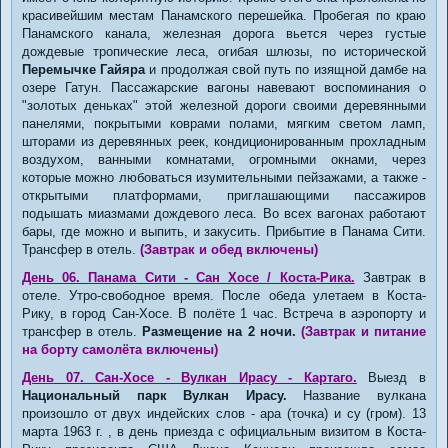
красивейшим местам Панамского перешейка. Пробегая по краю
Панамского канала, железная дорога вьется через густые
дождевые тропические леса, огибая шлюзы, по исторической
Перемычке Гайяра
и продолжая свой путь по изящной дамбе на
озере Гатун. Пассажарские вагоны навевают воспоминания о
"золотых деньках" этой железной дороги своими деревянными
панелями, покрытыми коврами полами, мягким светом ламп,
шторами из деревянных реек, кондиционированным прохладным
воздухом, ванными комнатами, огромными окнами, через
которые можно любоваться изумительными пейзажами, а также -
открытыми платформами, приглашающими пассажиров
подышать миазмами дождевого леса. Во всех вагонах работают
бары, где можно и выпить, и закусить. Прибытие в Панама Сити.
Трансфер в отель.
(Завтрак и обед включены)
День 06. Панама Сити - Сан Хосе / Коста-Рика.
Завтрак в
отеле. Утро-свободное время. После обеда улетаем в Коста-
Рику, в город Сан-Хосе. В полёте 1 час. Встреча в аэропорту и
трансфер в отель.
Размещение на 2 ночи.
(Завтрак и питание
на борту самолёта включены)
День 07. Сан-Хосе - Вулкан Ирасу - Картаго.
Выезд в
Национальный парк Вулкан Ирасу.
Название вулкана
произошло от двух индейских слов - ара (точка) и су (гром). 13
марта 1963 г. , в день приезда с официальным визитом в Коста-