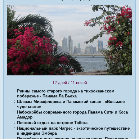
12 дней / 11 ночей
Руины самого старого города на тихоокеанском
побережье - Панама Ла Вьеха
Шлюзы Мирафлореса и Панамский канал - «Восьмое
чудо света»
Небоскрёбы современного города Панама Сити и Коса
Амадор
Пляжный отдых на острове Табога
Национальный парк Чагрес - экзотическое путешествие
к индейцам Эмбера
Портобело и путешествие на поезде вдоль Панамского