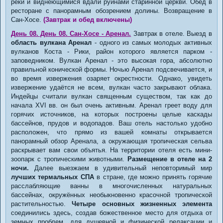
реки и виднеющимися вдали руинами старинной церкви. Обед в
ресторане с панорамным обозрением долины. Возвращение в
Сан-Хосе.
(Завтрак и обед включены)
День 08. День 08. Сан-Хосе - Аренал.
Завтрак в отеле. Выезд в
область вулкана Аренал
- одного из самых молодых активных
вулканов Коста - Рики, район которого является парком -
заповедником. Вулкан Аренал - это высокая гора, абсолютно
правильной конической формы. Ночью Аренал подсвечивается, и
во время извержения озаряет окрестности. Однако, увидеть
извержение удаётся не всем, вулкан часто закрывают облака.
Индейцы считали вулкан священным существом, так как до
начала XVI вв. он был очень активным. Аренал греет воду для
горячих источников, на которых построены целые каскады
бассейнов, прудов и водопадов. Ваш отель настолько удобно
расположен, что прямо из вашей комнаты открывается
панорамный обзор Аренала, а окружающая тропическая сельва
раскрывает вам свои объятья. На территории отеля есть мини-
зоопарк с тропическими животными.
Размещение в отеле на 2
ночи.
Далее выезжаем в удивительный неповторимый мир
лучших термальных СПА
в стране, где можно принять горячие
расслабляющие ванны в многочисленных натуральных
бассейнах, окружённых необыкновенно красочной тропической
растительностью.
Четыре основных жизненных элемента
соединились здесь, создав божественное место для отдыха от
земных проблем, для душевной и физической релаксации и