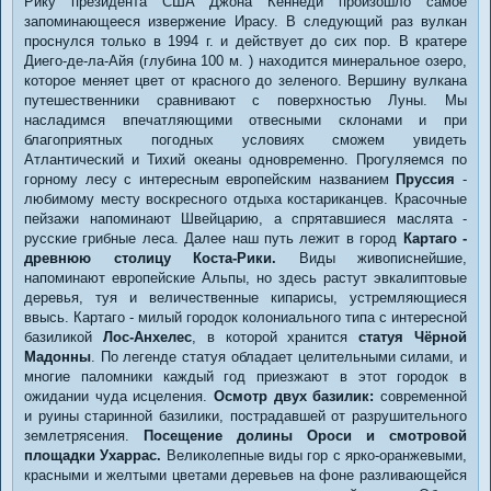
Рику президента США Джона Кеннеди произошло самое
запоминающееся извержение Ирасу. В следующий раз вулкан
проснулся только в 1994 г. и действует до сих пор. В кратере
Диего-де-ла-Айя (глубина 100 м. ) находится минеральное озеро,
которое меняет цвет от красного до зеленого. Вершину вулкана
путешественники сравнивают с поверхностью Луны. Мы
насладимся впечатляющими отвесными склонами и при
благоприятных погодных условиях сможем увидеть
Атлантический и Тихий океаны одновременно. Прогуляемся по
горному лесу с интересным европейским названием
Пруcсия
-
любимому месту воскресного отдыха костариканцев. Красочные
пейзажи напоминают Швейцарию, а спрятавшиеся маслята -
русские грибные леса. Далее наш путь лежит в город
Картаго -
древнюю столицу Коста-Рики.
Виды живописнейшие,
напоминают европейские Альпы, но здесь растут эвкалиптовые
деревья, туя и величественные кипарисы, устремляющиеся
ввысь. Картаго - милый городок колониального типа с интересной
базиликой
Лос-Анхелес
, в которой хранится
статуя Чёрной
Мадонны
. По легенде статуя обладает целительными силами, и
многие паломники каждый год приезжают в этот городок в
ожидании чуда исцеления.
Осмотр двух базилик:
современной
и руины старинной базилики, пострадавшей от разрушительного
землетрясения.
Посещение долины Ороси и смотровой
площадки Ухаррас.
Великолепные виды гор с ярко-оранжевыми,
красными и желтыми цветами деревьев на фоне разливающейся