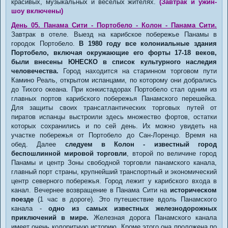
красивых, музыкальных и веселых жителях.
(Завтрак и ужин-
шоу включены)
День 05. Панама Сити - Портобело - Колон - Панама Сити.
Завтрак в отеле. Выезд на карибское побережье Панамы в
городок Портобело.
В 1980 году все колониальные здания
Портобело, включая окружающие его форты 17-18 веков,
были внесены ЮНЕСКО в список культурного наследия
человечества.
Город находится на старинном торговом пути
Камино Реаль, открытом испанцами, по которому они добрались
до Тихого океана. При конкистадорах Портобело стал одним из
главных портов карибского побережья Панамского перешейка.
Для защиты своих трансатлантических торговых путей от
пиратов испанцы выстроили здесь множество фортов, остатки
которых сохранились и по сей день. Их можно увидеть на
участке побережья от Портобело до Сан-Лоренцо. Время на
обед. Далее
следуем в Колон - известный город
беспошлинной мировой торговли
, второй по величине город
Панамы и центр Зоны свободной торговли панамского канала,
главный порт страны, крупнейший транспортный и экономический
центр северного побережья. Город лежит у карибского входа в
канал. Вечернее возвращение в Панама Сити на
историческом
поезде
(1 час в дороге). Это путешествие вдоль Панамского
канала -
одно из самых известных железнодорожных
приключений в мире.
Железная дорога Панамского канала
имеет очень колоритную историю. Кроме этого она проложена по