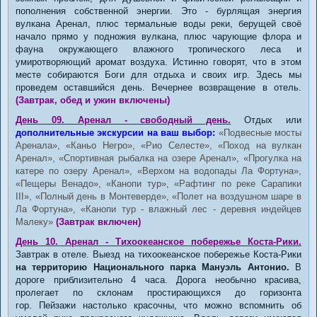
пополнения собственной энергии. Это - бурлящая энергия
вулкана Аренал, плюс термальные воды реки, берущей своё
начало прямо у подножия вулкана, плюс чарующие флора и
фауна окружающего влажного тропического леса и
умиротворяющий аромат воздуха. Истинно говорят, что в этом
месте собираются Боги для отдыха и своих игр. Здесь мы
проведем оставшийся день. Вечернее возвращение в отель.
(Завтрак, обед и ужин включены)
День 09. Аренал - свободный день.
Отдых или
дополнительные экскурсии на ваш выбор:
«Подвесные мосты
Аренала», «Каньо Негро», «Рио Селесте», «Поход на вулкан
Аренал», «Спортивная рыбалка на озере Аренал», «Прогулка на
катере по озеру Аренал», «Верхом на водопады Ла Фортуна»,
«Пещеры Венадо», «Канопи тур», «Рафтинг по реке Сарапики
III», «Полный день в Монтеверде», «Полет на воздушном шаре в
Ла Фортуна», «Канопи тур - влажный лес - деревня индейцев
Малеку»
(Завтрак включен)
День 10. Аренал - Тихоокеанское побережье Коста-Рики.
Завтрак в отеле. Выезд на тихоокеанское побережье Коста-Рики
на территорию Национального парка Мануэль Антонио.
В
дороге приблизительно 4 часа. Дорога необычно красива,
пролегает по склонам простирающихся до горизонта
гор. Пейзажи настолько красочны, что можно вспомнить об