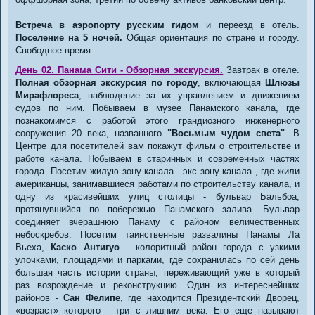
Встреча в аэропорту русским гидом
и переезд в отель.
Поселение на 5 ночей.
Общая ориентация по стране и городу.
Свободное время.
День 02. Панама Сити - Обзорная экскурсия.
Завтрак в отеле.
Полная обзорная экскурсия по городу
, включающая
Шлюзы
Мирафлореса
, наблюдение за их управлением и движением
судов по ним. Побываем в музее Панамского канала, где
познакомимся с работой этого грандиозного инженерного
сооружения 20 века, названного
"Восьмым чудом света"
. В
Центре для посетителей вам покажут фильм о строительстве и
работе канала. Побываем в старинных и современных частях
города. Посетим жилую зону канала - экс зону канала , где жили
американцы, занимавшиеся работами по строительству канала, и
одну из красивейших улиц столицы - бульвар Бальбоа,
протянувшийся по побережью Панамского залива. Бульвар
соединяет вчерашнюю Панаму с районом величественных
небоскребов. Посетим таинственные развалины Панамы Ла
Вьеха,
Каско Антигуо
- колоритный район города с узкими
улочками, площадями и парками, где сохранилась по сей день
большая часть истории страны, переживающий уже в который
раз возрождение и реконструкцию. Один из интереснейших
районов -
Сан Фелипе
, где находится Президентский Дворец,
«возраст» которого - три с лишним века. Его еще называют