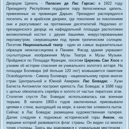
Дворцом Цапель -
Паласио де Лас Гарсас:
в 1922 году
Президенту Республики подарили пару белоснежных цапель,
привезенных из провинции Дарьен. Президент распорядился
поселить их в арабском дворике, где поколение за поколением
они и разгуливают на протяжении десятилетий. Недалеко от
президенского дворца на кафедральной площади расположен
великолепный костел с двумя башнями, инкрустированными
перламутром, сверкающими под ярким тропическим солнцем.
Посетим
Национальный театр
- один из самых выразительных
образцов неоклассицизма в Панаме. Фасад здания украшают
скульптурные изображения Музы Театра и Музы Музыки.
Пройдемся по Площади Франции, посетим
Церковь Сан Хосе
и
узнаем об истории спасения ее уникального золотого алтаря. На
площади Боливара (ей больше 120 лет) возвышается памятник
Освободителю - Симону Боливару - национальному герою многих
стран Центральной и Южной Америки.
Лас Боведас
- Хуан
Батиста Антонелли построил крепость Лас Боведас в 1688 году
с целью обезопасить серебро и золото от частых пиратских атак.
Столетия спустя Лас Боведас использовалась как военная
тюрьма. В начале 1900-х годов заключенных приковывали
цепями к стене, выходящей на море, в качестве элемента пыток.
Сейчас в Лас Боведас размещена художественная галерея.
Далее следуем к подножью исторической горы
Анкон
, на
вершине которой развивается флаг страны. Он виден со многих
точек столицы. Здесь мы знакомимся с уникальным местечком -