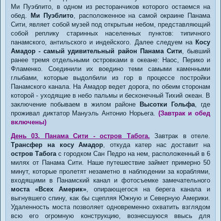
Ми Пуэблито, в одном из ресторанчиков которого остаемся на
обед.
Ми Пуэблито
, расположенное на самой окраине Панама
Сити, являет собой музей под открытым небом, представляющий
собой реплику старинных населенных пунктов: типичного
панамского, антильского и индейского. Далее следуем на
Косу
Амадор - самый удивительный район Панама Сити
, бывший
ранее тремя отдельными островками в океане: Наос, Перико и
Фламенко. Соединили их воедино теми самыми каменными
глыбами, которые выдолбили из гор в процессе постройки
Панамского канала. На Амадор ведет дорога, по обеим сторонам
которой - уходящие в небо пальмы и бесконечный Тихий океан. В
заключение побываем в жилом районе
Высотки Гольфа
, где
проживал диктатор Мануэль Антонио Норьега.
(Завтрак и обед
включены)
День 03. Панама Сити - остров Табога.
Завтрак в отеле.
Трансфер на косу Амадор
, откуда катер нас доставит на
остров Табога
с городком Сан Педро на нем, расположенный в 6
милях от Панама Сити. Наше путешествие займет примерно 50
минут, которые пролетят незаметно в наблюдении за кораблями,
входящими в Панамский канал и фотосъемке замечательного
моста «Всех Америк»
, опирающегося на берега канала и
выгнувшего спину, как бы сцепляя Южную и Северную Америки.
Удаленность моста позволяет одновременно охватить взглядом
всю его огромную конструкцию, вознесшуюся ввысь для