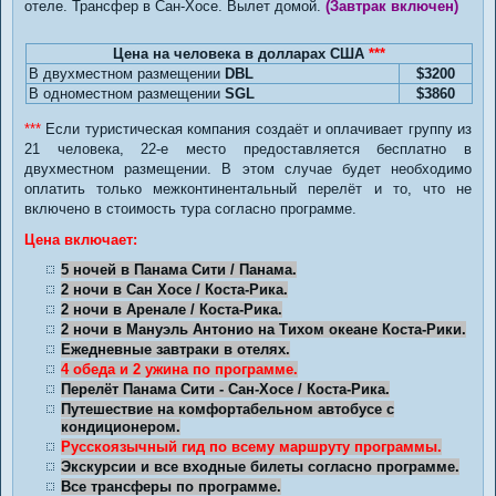
отеле. Трансфер в Сан-Хосе. Вылет домой.
(Завтрак включен)
Цена на человека в долларах США
***
В двухместном размещении
DBL
$3200
В одноместном размещении
SGL
$3860
***
Если туристическая компания создаёт и оплачивает группу из
21 человека, 22-е место предоставляется бесплатно в
двухместном размещении. В этом случае будет необходимо
оплатить только межконтинентальный перелёт и то, что не
включено в стоимость тура согласно программе.
Цена включает:
5 ночей в Панама Сити / Панама.
2 ночи в Сан Хосе / Коста-Рика.
2 ночи в Аренале / Коста-Рика.
2 ночи в Мануэль Антонио на Тихом океане Коста-Рики.
Ежедневные завтраки в отелях.
4 обеда и 2 ужина по программе.
Перелёт Панама Сити - Сан-Хосе / Коста-Рика.
Путешествие на комфортабельном автобусе с
кондиционером.
Русскоязычный гид по всему маршруту программы.
Экскурсии и все входные билеты согласно программе.
Все трансферы по программе.