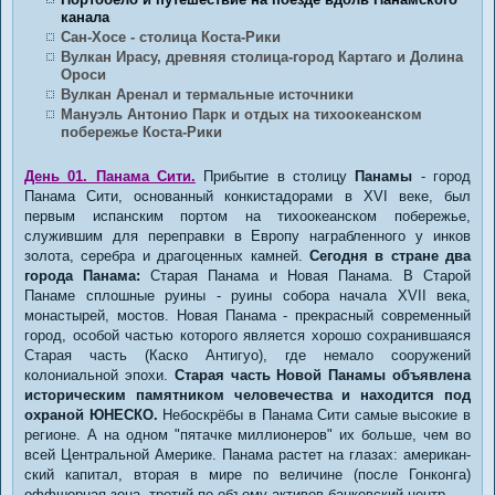
канала
Сан-Хосе - столица Коста-Рики
Вулкан Ирасу, древняя столица-город Картаго и Долина
Ороси
Вулкан Аренал и термальные источники
Мануэль Антонио Парк и отдых на тихоокеанском
побережье Коста-Рики
День 01. Панама Сити.
Прибытие в столицу
Панамы
- город
Панама Сити, основанный конкистадорами в XVI веке, был
первым испанским портом на тихоокеанском побережье,
служившим для переправки в Европу награбленного у инков
золота, серебра и драгоценных камней.
Сегодня в стране два
города Панама:
Старая Панама и Новая Панама. В Старой
Панаме сплошные руины - руины собора начала XVII века,
монастырей, мостов. Новая Панама - прекрасный современный
город, особой частью которого является хорошо сохранившаяся
Старая часть (Каско Антигуо), где немало сооружений
колониальной эпохи.
Старая часть Новой Панамы объявлена
историческим памятником человечества и находится под
охраной ЮНЕСКО.
Небоскрёбы в Панама Сити самые высокие в
регионе. А на одном "пятачке миллионеров" их больше, чем во
всей Центральной Америке. Панама растет на глазах: американ-
ский капитал, вторая в мире по величине (после Гонконга)
оффшорная зона, третий по объему активов банковский центр.