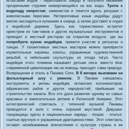
испытание водой - переплывете озерцо и получите омовение
прозрачными струями низвергающейся на вас воды.
Тропа к
водопаду непростая
, каменистая и тянется вдоль речушки с
живописными берегами. Неторопливые юные индейцы дадут
вволю насладиться купанием в озерце, а затем доставят в лодке
к индейской деревне. Здесь вас торжественно встретят
оркестром из там-тамов и других музыкальных инструментов и
проводят в местный ресторан на открытом воздухе, где вы
попробуете кухню индейцев
, примете участие в ритуалах и
танцах. У талантливых местных мастеров можно приобрести
изумительные корзины, кокосы, украшенные художественной
резьбой, и небольшие скульптуры из плода тагуа. Часто
индейцев этого племени называют детьми леса: вместо благ
современной цивилизации им на помощь приходит сама природа.
Возвращение в отель в Панама Сити.
В 8 вечера выезжаем на
фольклорный шоу с ужином.
В Панаме смешались
инструменты и ритмы индейцев, испанских колонизаторов,
африканских рабов и других народностей, прибывших на
строительство канала. Все это дало развитие одному из самых
красивых и зажигательных ритмов в Латинской Америке. Этот
аллегорический спектакль с типичной музыкой Панамы
проводится в зале с очень хорошей акустикой. Девушки-
танцовщицы одеты в национальные наряды - поэрас - платья,
сшитые вручную и украшенные драгоценностями. Этот спектакль
оставит незабываемые впечатления о культуре страны и ее