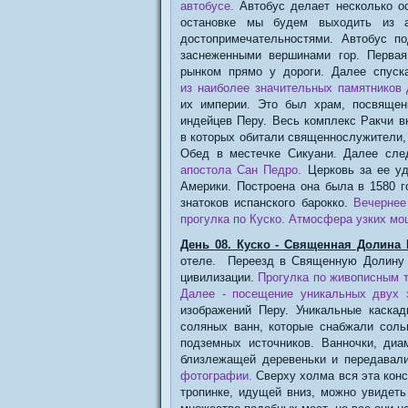
автобусе.
Автобус делает несколько ос
остановке мы будем выходить из а
достопримечательностями. Автобус п
заснеженными вершинами гор. Первая
рынком прямо у дороги. Далее спус
из наиболее значительных памятников 
их империи. Это был храм, посвяще
индейцев Перу. Весь комплекс Ракчи в
в которых обитали священнослужители, 
Oбед в местечке Сикуани. Далее сл
апостола Сан Педро.
Церковь за ее уд
Америки. Построена она была в 1580 г
знатоков испанского барокко.
Вечернее
прогулка по Куско. Атмосфера узких м
День 08. Куско - Священная Долина 
отеле. Переезд в Священную Долину И
цивилизации.
Прогулка по живописным т
Далее - посещение уникальных двух
изображений Перу. Уникальные каска
соляных ванн, которые снабжали соль
подземных источников. Ванночки, ди
близлежащей деревеньки и передавал
фотографии.
Сверху холма вся эта конс
тропинке, идущей вниз, можно увидет