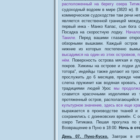
расположенный на берегу озера Титик
судоходный водоем в мире (3820 м). В
коммерческом судоходстве там речи нет
является естественной границей между
первый инка - Манко Капас, сын бога 
Посадка на скоростную лодку.
Начало
Такиле.
Перед вашими глазами открое
обзорными вышками. Каждый остров с
нижние из которых постепенно вымы
высадимся на один из этих островков,
нём.
Поверхность острова мягкая и пру
покров. Хижины на острове и лодки дл
тотора", индейцы также делают из трос
прослужить до 6 месяцев, прежде чем 
слегка пружинит как водяная кровать,
традициями людей Урос
мы продолжа
славится красочными изделиями из т
протяженный остров, располагающийся 
культурное значение, здесь все еще хр
выражается в производстве тканей и
сохранились с доинковских времён. С 
озеро Титикака. Пешая прогулка по 
Возвращение в Пуно в 18:00.
Ночь в от
День 07. Пуно-Куско.
Завтрак в о