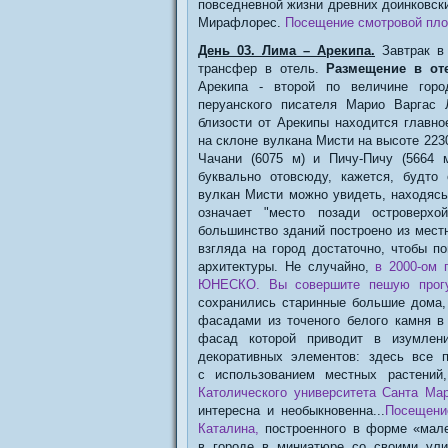
повседневной жизни древних доинковск
Мирафлорес.
Посещение смотровой пл
День 03. Лима – Арекипа.
Завтрак в 
трансфер в отель.
Размещение в от
Арекипа - вторoй по величине горо
перуанского писателя Марио Варгас 
близости от Арекипы находится главно
на склоне вулкана Мисти на высоте 223
Чачани (6075 м) и Пичу-Пичу (5664 
буквально отовсюду, кажется, будто
вулкан Мисти можно увидеть, находясь
означает "место позади островерхо
большинство зданий построено из местн
взгляда на город достаточно, чтобы п
архитектуры. Не случайно,
в 2000-ом 
ЮНЕСКО. Вы совершите пешую прогу
сохранились старинные большие дома,
фасадами из точеного белого камня в
фасад которой приводит в изумлен
декоративных элементов: здесь все 
с использованием местных растений
Католического университета Санта Мар
интересна и необыкновенна...
Посещени
Каталина,
построенного в форме «мале
в городе в миниатюре со своими ули