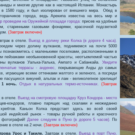
ранады и многие другие как в настоящей Испании. Монастырь
 в 1580 году, и был изолирован от внешнего мира. Обед в
торанчиков города, ведь Арекипа известна на весь мир и
р проведем на Оружейной площади города:
присев на удобные
м, старинными газовыми фонарями, красочной подсветкой
дом.
(Завтрак включен)
втрак в отеле.
Выезд в долину реки Колка (в дороге 4 часа).
оедем через долину вулканов, поднимемся на почти 5000
ы познакомитесь с маленькими поселками, расположенными в
ми пейзажами необыкновенной красоты, неотъемлемой частью
ины вулканов Уалька-Уалька, Ампато и Сабанкайа.
Увидите
пенчатые террасы - анденес,
покрывающие Анды до самых
е, играющие всеми оттенками желтого и зеленого, а посреди
е пасущихся викуний, альпак и лам - великолепное зрелище!
 1 ночь.
Отдых в натуральных термо-источниках.
(Завтрак
 в отеле.
Выезд на смотровую площадку Круз Кондора - место
ев-кондоров, плавно парящих над скалами и неожиданно
хребтов. Каньон Колка предстает здесь во всей своей
шой индейский рынок - товары ручной работы и красочного
х фотографий!
Далее следуем в Пуно (в дороге 5 часов).
По
ение в отеле на 2 ночи.
(Завтрак включен)
трова Урос и Такиле.
Завтрак в отеле.
Выезд в порт Пуно,