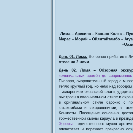
Лима – Арекипа – Каньон Колка – Пун
Марас – Морай – Ойянтайтамбо – Агуа
–Оази
День 01. Лима.
Вечернее прибытие в Ли
отеле на 2 ночи.
День 02. Лима – Обзорная экскур
колониальных времён до современност
Писарро, очаровательный город с мног
тепло круглый год, но небо над городом
- испарением океанской влаги, удержи
выстроен в колониальном стиле и охра
в оригинальном стиле барокко с пр
катакомбами и захоронениями, а такж
Конкисты. Посещение основных досто
торжественной смены караула в презид
Эрреры
- единственного музея эротич
впечатляет и поражает прекрасно со