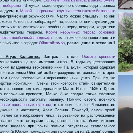
аходятся вблизи морей.
Соляные прииски Мараса расположены
от побережья.
В лучах послеполуденного солнца вода в ваннах
 следуем в
Морай - огромные круглые сельскохозяйственные
центрическими окружностями. Часто можно слышать, что они
скохозяйственных лабораторий, но, вероятно, они служили для
есть что-то мистическое, особенно, перед вечером, когда тени
 амфитеатром террасы.
Кроме необычных террас основной
ляется необычный ландшафт:
земля темно-коричневого цвета и
е прибытие в городок
Ойянтайтамбо,
размещение в отеле на 1
– Агуас Кальентес.
Завтрак в отеле.
Осмотр крепости
ониального центра империи инков. В годы существования
ским владением верховного инки Пачакути, который одержал
ние жителями Ойянтайтамбо и разрушил до основания старое
 там новое поселение и церемониальный центр. При нём же
едства ирригации. Стены этой крепости стали свидетелями
ома испанцев под командованием Манко Инка в 1536 г. Кроме
ого положения крепости, Манко Инка создал также сложную
еобходимости затопить равнину. Помимо своего военного
упным населенным пунктом,
в котором, как и в большинстве
ружения, в частности, Храм Солнца. Пожалуй, самой яркой
 является изображение лица, вырезанное на расположенной
агается, что авторами загадочного портрета были инкские
этот шедевр при почти полном отсутствии скалолазного
ояния (в Южном полушарии оно приходится на 21 июня) солнце