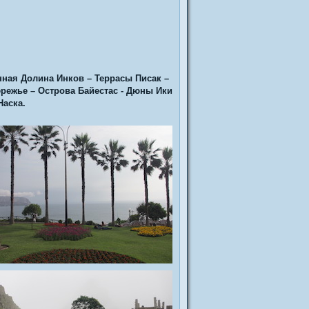
нная Долина Инков – Террасы Писак –
ережье – Острова Байестас - Дюны Ики
Наска.