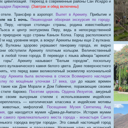
их цивилизаций. Переезд в современные районы Сан Исидро и
ощадки Ларкомар.
(Завтрак и обед включены)
отеле. Трансфер в аэропорт.
Вылет в Арекипу.
Прибытие и
еле на 1 ночь.
Пешеходная обзорная экскурсия по городу.
д Перу, «вторая столица» страны, родина известнейшего
Льоса и центр экотуризма Перу, ведь в непосредственной
е природное чудо страны Каньон Колка. Город расположился
0 м над уровнем моря, а вокруг Арекипы видны еще 2 вулкана:
м). Вулканы здорово украшают панораму города, их видно
 они обступили Арекипу плотным кольцом. Величественный
 в любой точке города. В переводе с языка аймара "арекипа"
й горы". Арекипу называют "Белым городом", поскольку
ого вулканического камня белого цвета. Даже поверхностного
онять, что перед вами великолепный экземпляр колониальной
году Арекипа была включена в список Всемирного наследия
лку по мощёным улочкам 17 века, где
до наших времен
 такие как Дом Морали и Дом Гойенече, поражающие своими
 стиле барокко.
Посетим церковь Ордена Иезуитов,
ажурный
ие своим вычурным стилем с использованием индейских
переплелось — католическая классика и индейские мотивы
, животных, мифологий.
Посещение Музея Святилищ Анд
ия,
где находится мумия «Дама-де-Ампато». История мумии
е самого привлекательного места города - монастыря Санта
нького городка внутри города». Это самый настоящий город
цами, аллеями и площадями. Названия улиц на испанский