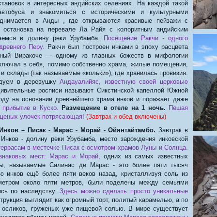
тановок в интересных андийских селениях. На каждой такой
втобуса и знакомиться с историческими и культурными
однимается в Анды , где открываются красивые пейзажи с
 остановка на перевале Ла Райя с колоритным андийским
каемся в долину реки Урубамба.
Посещение Ракчи - одного
древнего Перу.
Ракчи был построен инками в эпоху расцвета
нный Виракоче — одному из главных божеств в мифологии
ключал в себя, помимо собственно храма, жилые помещения,
и склады (так называемые «кольки»), где хранилась провизия.
едуем в деревушку
Андауалийяс, известную своей церковью
ивительные росписи называют Сикстинской капеллой Южной
оду на основании древнейшего храма инков и поражает даже
 прибытие в Куско.
Размещение в отеле на 1 ночь.
Пешая
ощеных улочек потрясающая!
(Завтрак и обед включены)
Инков – Писак - Марас - Морай - Ойянтайтамбо.
Завтрак в
нков - долину реки Урубамба, место зарождения инковской
еррасам в местечке Писак с осмотром храмов Луны и Солнца.
 знаковых мест: Марас и Морай,
одних из самых известных
ды, называемые Салинас де Марас - это более пяти тысяч
ю инков ещё более пяти веков назад, кристаллизуя соль из
аметром около пяти метров, были поделены между семьями
ись по наследству.
Здесь можно сделать просто уникальные
трукция выглядит как огромный торт, политый карамелью, а по
ь осликов, груженых уже пищевой солью. В мире существует