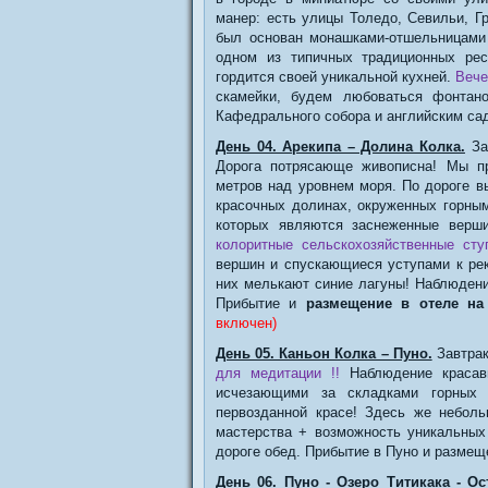
манер: есть улицы Толедо, Севильи, Г
был основан монашками-отшельницами
одном из типичных традиционных рес
гордится своей уникальной кухней.
Вече
скамейки, будем любоваться фонтано
Кафедрального собора и английским са
День 04. Арекипа – Долина Колка.
За
Дорога потрясающе живописна! Мы пр
метров над уровнем моря. По дороге в
красочных долинах, окруженных горны
которых являются заснеженные верш
колоритные сельскохозяйственные сту
вершин и спускающиеся уступами к рек
них мелькают синие лагуны! Наблюдени
Прибытие и
размещение в отеле на
включен)
День 05. Каньон Колка – Пуно.
Завтрак
для медитации !!
Наблюдение красавц
исчезающими за складками горных 
первозданной красе! Здесь же неболь
мастерства + возможность уникальны
дороге обед. Прибытие в Пуно и размещ
День 06. Пуно - Озеро Титикака - Ос