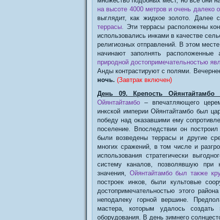
множество подобных мест, но все они н
на высоте 4000 метров и очень далеко 
выглядит, как жидкое золото. Далее
террасы.
Эти террасы расположены кон
использовались инками в качестве сель
религиозных отправлений. В этом месте 
начинают заполнять расположенные
природной достопримечательностью яв
Анды контрастируют с полями. Вечерне
ночь.
(Завтрак включен)
День 09. Крепость Ойянтайтамбо 
Ойянтайтамбо
– впечатляющего церем
инкской империи Ойянтайтамбо был цар
победу над оказавшими ему сопротивле
поселение. Впоследствии он построил
были возведены террасы и другие ср
многих сражений, в том числе и разгр
использования стратегически выгодн
систему каналов, позволявшую при н
значения,
Ойянтайтамбо был также кр
построек инков, были культовые соо
достопримечательностью этого района
неподалеку горной вершине. Предпол
мастера, которым удалось создать 
оборудования. В день зимнего солнцест