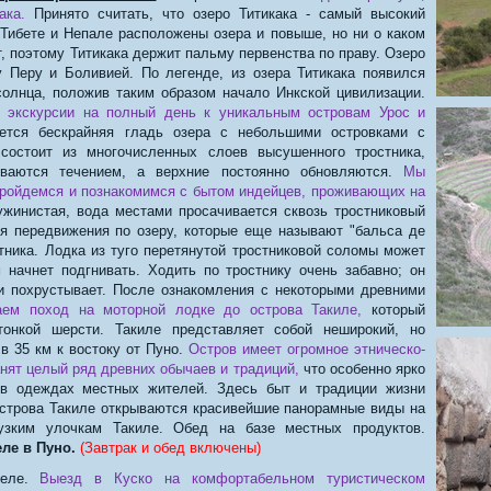
ака.
Принято считать, что озеро Титикака - самый высокий
 Тибете и Непале расположены озера и повыше, но ни о каком
, поэтому Титикака держит пальму первенства по праву. Озеро
 Перу и Боливией. По легенде, из озера Титикака появился
солнца, положив таким образом начало Инкской цивилизации.
 экскурсии на полный день к уникальным островам Урос и
тся бескрайняя гладь озера с небольшими островками с
остоит из многочисленных слоев высушенного тростника,
ваются течением, а верхние постоянно обновляются.
Мы
 пройдемся и познакомимся с бытом индейцев, проживающих на
жинистая, вода местами просачивается сквозь тростниковый
я передвижения по озеру, которые еще называют "бальса де
тника. Лодка из туго перетянутой тростниковой соломы может
начнет подгнивать. Ходить по тростнику очень забавно; он
 и похрустывает. После ознакомления с некоторыми древними
ем поход на моторной лодке до острова Такиле,
который
онкой шерсти. Такиле представляет собой неширокий, но
в 35 км к востоку от Пуно.
Остров имеет огромное этническо-
анят целый ряд древних обычаев и традиций,
что особенно ярко
 в одеждах местных жителей. Здесь быт и традиции жизни
острова Такиле открываются красивейшие панорамные виды на
узким улочкам Такиле. Обед на базе местных продуктов.
еле в Пуно.
(Завтрак и обед включены)
теле.
Выезд в Куско на комфортабельном туристическом