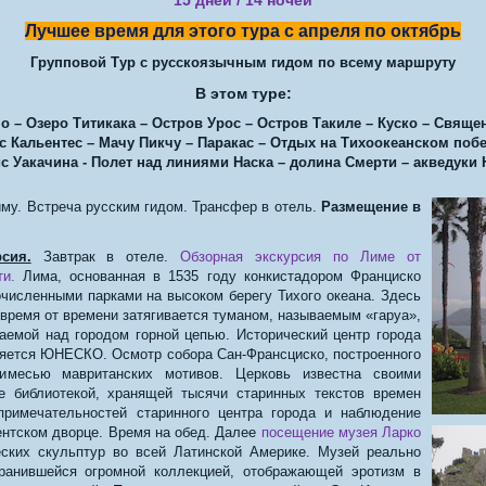
15 дней / 14 ночей
Лучшее время для этого тура с апреля по октябрь
Групповой Тур с русскоязычным гидом по всему маршруту
В этом туре:
о – Озеро Титикака – Остров Урос – Остров Такиле – Куско – Свяще
с Кальентес – Мачу Пикчу – Паракас – Отдых на Тихоокеанском поб
с Уакачина - Полет над линиями Наска – долина Смерти – акведуки 
му. Встреча русским гидом. Трансфер в отель.
Размещение в
сия.
Завтрак в отеле.
Обзорная экскурсия по Лиме от
и.
Лима, основанная в 1535 году конкистадором Франциско
очисленными парками на высоком берегу Тихого океана. Здесь
 время от времени затягивается туманом, называемым «гаруа»,
ваемой над городом горной цепью. Исторический центр города
няется ЮНЕСКО. Осмотр собора Сан-Франсциско, построенного
имесью мавританских мотивов. Церковь известна своими
е библиотекой, хранящей тысячи старинных текстов времен
примечательностей старинного центра города и наблюдение
ентском дворце. Время на обед. Далее
посещение музея Ларко
еских скульптур во всей Латинской Америке. Музей реально
хранившейся огромной коллекцией, отображающей эротизм в