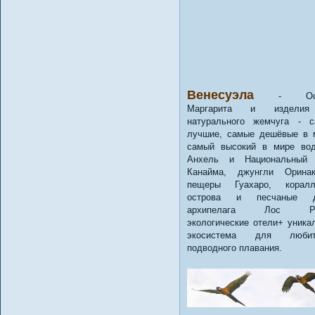
Венесуэла
- Ост
Маргарита и издели
натурального жемчуга - 
лучшие, самые дешёвые в 
самый высокий в мире во
Анхель и Национальный 
Канайма, джунгли Орина
пещеры Гуахаро, коралл
острова и песчаные 
архипелага Лос Ро
экологические отели+ уника
экосистема для любит
подводного плавания.