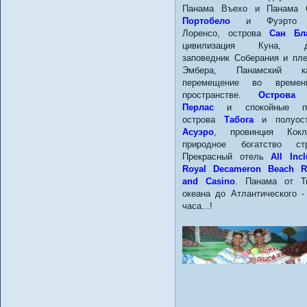
Панама Въехо и Панама С
Портобело
и Фуэрто 
Лоренсо, острова
Сан Бл
цивилизация Куна, д
заповедник Соберания и пл
Эмбера, Панамский ка
перемещение во време
пространстве.
Острова
Перлас
и спокойные п
острова
Табога
и полуост
Асуэро
, провинция Кок
природное богатство стр
Прекрасный отель
All Incl
Royal Decameron Beach R
and Casino
. Панама от Т
океана до Атлантического -
часа...!