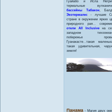
Гуайабо и Исла Негрито
термальные вулканиче
бассейны Табакон
, Бал
Экотермалес
- лучшие С
стране в окружении ярких ц
природного рая... соврем
отели All Inclusive
на сев
западном тихоокеан
побережье провин
Гуанакасте...такая малень
такая удивительная, чар
земля!
Панама
- Магия двух оке