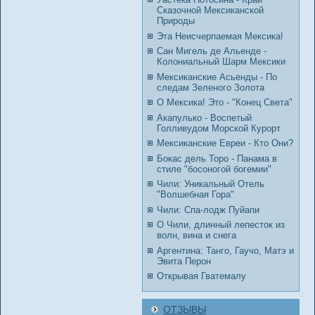
Сказочной Мексиканской
Природы
Эта Неисчерпаемая Мексика!
Сан Мигель де Альенде -
Колониальный Шарм Мексики
Мексиканские Асьенды - По
следам Зеленого Золота
О Мексика! Это - "Конец Света"
Акапулько - Воспетый
Голливудом Морской Курорт
Мексиканские Евреи - Кто Они?
Бокас дель Торо - Панама в
стиле "босоногой богемии"
Чили: Уникальный Отель
"Волшебная Гора"
Чили: Спа-лодж Пуйапи
О Чили, длинный лепесток из
волн, вина и снега
Аргентина: Танго, Гаучо, Матэ и
Эвита Перон
Открывая Гватемалу
ОТЗЫВЫ