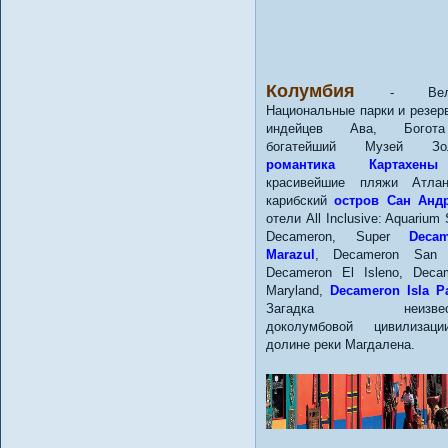
Колумбия
- Вели
Национальные парки и резер
индейцев Ава, Бого
богатейший Музей Зол
романтика Картахены
красивейшие пляжи Атлан
карибский
остров Сан Анд
отели All Inclusive: Aquarium
Decameron, Super
Decam
Marazul
, Decameron San L
Decameron El Isleno, Deca
Maryland,
Decameron Isla P
Загадка неизвест
доколумбовой цивилизац
долине реки Магдалена.