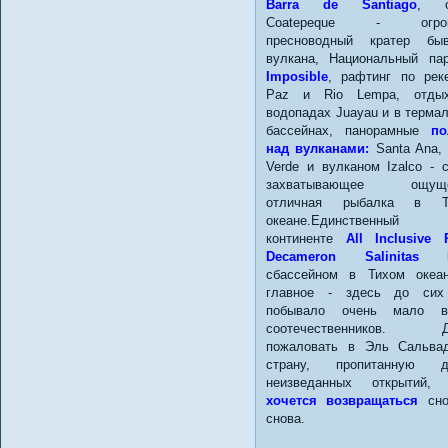
Barra de Santiago
, о
Coatepeque - огро
пресноводный кратер быв
вулкана, Национальный п
Imposible
, рафтинг по рек
Paz и Rio Lempa, отды
водопадах Juayau и в терма
бассейнах, панорамные
по
над вулканами:
Santa Ana, 
Verde и вулканом Izalco - 
захватывающее ощуще
отличная рыбалка в Т
океане.Единственны
континенте
All Inclusive 
Decameron Salinitas H
сбассейном в Тихом океа
главное - здесь до сих
побывало очень мало в
соотечественников. Д
пожаловать в Эль Сальва
страну, пропитанную д
неизведанных открытий
хочется возвращаться
сно
снова.