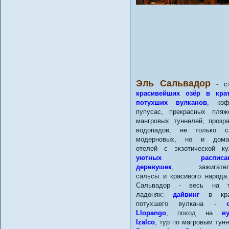
Эль Сальвадор
- ст
красивейших озёр в крат
потухших вулканов
, ко
пупусас, прекрасных пля
мангровых туннелей, прозр
водопадов, не только с
модерновых, но и дома
отелей с экзотической ку
уютных расписан
деревушек
, зажигател
сальсы и красивого народа
Сальвадор - весь на т
ладонях:
дайвинг
в кра
потухшего вулкана -
Llopango
, поход на
в
Izalco
, тур по магровым тун