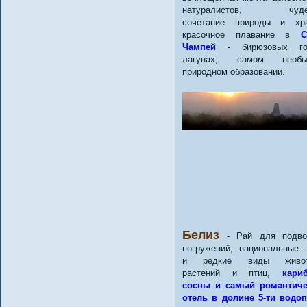
натуралистов, чуде
сочетание природы и хра
красочное плавание в
С
Чампей
- бирюзовых го
лагунах, самом необы
природном образовании.
Белиз
- Рай для подво
погружений, национальные 
и редкие виды живот
растений и птиц,
кари
сосны и самый романтиче
отель в долине 5-ти водо