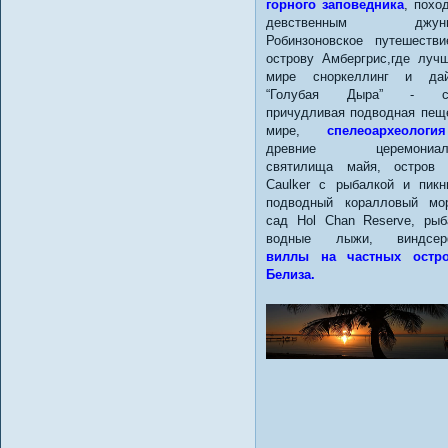
горного заповедника
, похо
девственным джунг
Робинзоновское путешеств
острову Амбергрис,где луч
мире сноркеллинг и дайв
“Голубая Дыра” - с
причудливая подводная пещ
мире,
спелеоархеология
древние церемониал
святилища майя, остров 
Caulker с рыбалкой и пикн
подводный коралловый мо
сад Hol Chan Reserve, рыб
водные лыжи, виндсерф
виллы на частных остро
Белиза.