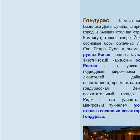
Гондурас
- Тегусигаль
Базилика Девы Суйапа, стар
город и бывшая столица стр
Комаягуа, горное озеро Йо
сосновые боры облачных л
Сан Педро Сула и знамен
руины Копан
, пещеры Таул
экзотический карибский
о
Роатан
с его уникаль
подводным миром-раем
любителей дайвин
сноркеллинга, прогулок на ка
гондурасская Вене
восхитительный городок
Ридж с его удивител
мангровым туннелем,
ую
отели в сосновых лесах го
Гондураса.