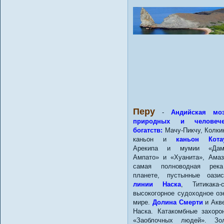
Перу
-
Андийская моз
природных и человече
богатств:
Мачу-Пикчу, Колки
каньон и
каньон Кота
Арекипа и мумии «Дама
Ампато» и «Хуанита», Амаз
самая полноводная рек
планете, пустынные оази
линии Наска
, Титикака-
высокогорное судоходное оз
мире.
Долина Смерти
и Акв
Наска. Катакомбные захоро
«Заоблочных людей». Зол