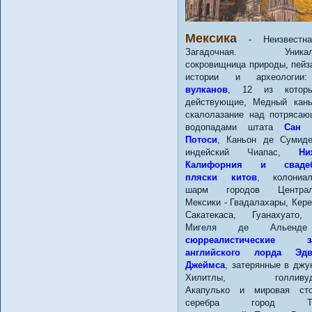
Мексика
- Неизвестн
Загадочная. Уникал
сокровищница природы, пейз
истории и археологи
вулканов
, 12 из котор
действующие, Медный кан
скалолазание над потряса
водопадами штата
Сан 
Потоси
, Каньон де Сумид
индейский Чиапас,
Ни
Калифорния и сваде
пляски китов
, колониал
шарм городов Централ
Мексики - Гвадалахары, Кере
Сакатекаса, Гуанахуато,
Мигеля де Альенд
сюрреалистические з
английского лорда Эдв
Джеймса
, затерянные в джу
Хилитлы, голливуд
Акапулько и мировая сто
серебра город Тас