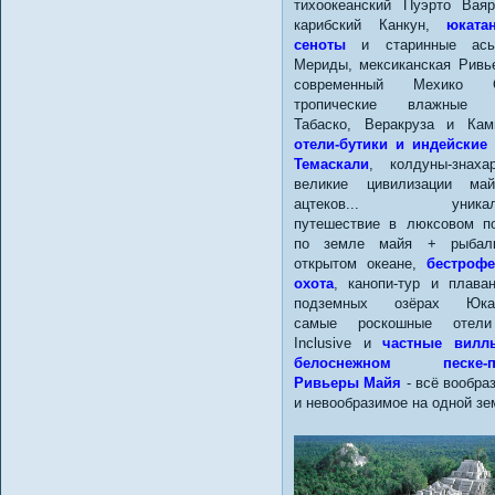
тихоокеанский Пуэрто Вая
карибский Канкун,
юката
сеноты
и старинные ась
Мериды, мексиканская Ривь
современный Мехико С
тропические влажные 
Табаско, Веракруза и Кам
отели-бутики и индейские
Темаскали
, колдуны-знах
великие цивилизации ма
ацтеков... уникал
путешествие в люксовом п
по земле майя + рыбал
открытом океане,
бестрофе
охота
, канопи-тур и плава
подземных озёрах Юкат
самые роскошные отели
Inclusive и
частные вилл
белоснежном песке-п
Ривьеры Майя
- всё вообра
и невообразимое на одной зе