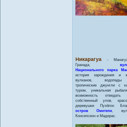
Никарагуа
- Манагу
Гранада,
вул
Национального парка Ма
история зарождения и ж
вулканов, водопад
тропические джунгли с к
туром, уникальная рыбал
возможность отведать 
собственный улов, красо
деревушки Пуэблос Блан
остров Ометепе
, вул
Консепсион и Мадерас.