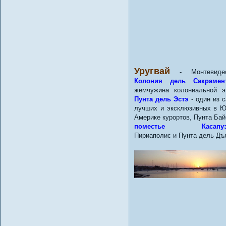
Уругвай
- Монтевид
Колония дель Сакрамен
жемчужина колониальной э
Пунта дель Эстэ
- один из 
лучших и эксклюзивных в 
Америке курортов, Пунта Бай
поместье Касапуэ
Пириаполис и Пунта дель Дъ