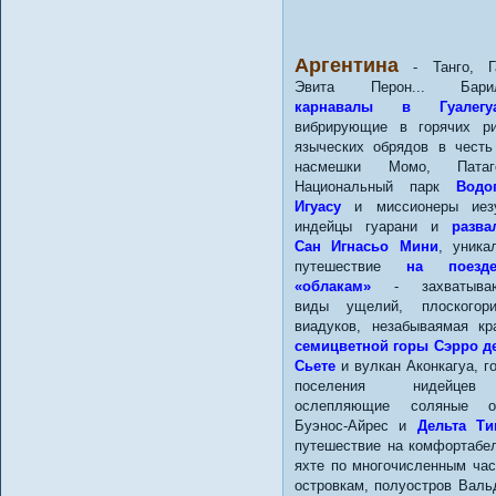
Аргентина
- Танго, Га
Эвита Перон... Барил
карнавалы в Гуалегуа
вибрирующие в горячих р
языческих обрядов в честь
насмешки Момо, Патаго
Национальный парк
Водо
Игуасу
и миссионеры иезу
индейцы гуарани и
разва
Сан Игнасьо Мини
, уника
путешествие
на поез
«облакам»
- захватыва
виды ущелий, плоскогор
виадуков, незабываямая кр
семицветной горы Сэрро д
Сьете
и вулкан Аконкагуа, г
поселения нидейце
ослепляющие соляные оз
Буэнос-Айрес и
Дельта Ти
путешествие на комфортабе
яхте по многочисленным ча
островкам, полуостров Валь