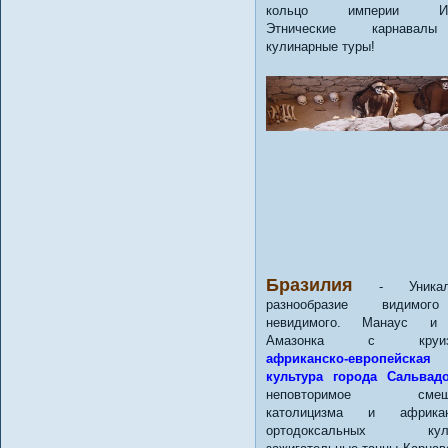
кольцо империи Ин
Этнические карнава
кулинарные туры!
Бразилия
- Уникаль
разнообразие видимо
невидимого. Манаус и
Амазонка с круиза
африканско-европейская
культура города Сальвад
неповторимое смеш
католицизма и африкан
ортодоксальных куль