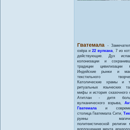
Гватемала
- Замечател
озёра и
22 вулкана
, 7 из ко
действующие. Дух испан
колонизации и сохранивш
традиции цивилизации м
Индейские рынки и мас
текстильного творчес
Католические храмы и т
ритуальных языческих та
мифы и история сказочного 
Атитлан - дитя боль
вулканического взрыва,
Ан
Гватемала
и современ
столица Гватемала Сити,
Тик
руины магичес
политеистической религии 
воплощенная мечта археоло