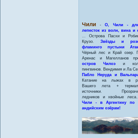
Чили
-
О, Чили - дл
лепесток из волн, вина и 
... Острова Пасхи и Роби
Крузо.
Звёзды и роз
фламинго пустыни Атак
Чёрный лес и Край озер. 
Аренас и Магелланов про
остров Чилоэ
и коло
пингвинов. Вендимия и Ла Се
Пабло Неруда и Вальпара
Катание на лыжах в ра
Вашего лета + термал
источники. Прозрачн
ледников и хвойные леса
Чили - в Аргентину по 
андийским озёрам!