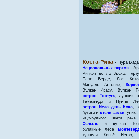
Коста-Рика
- Пура Вида
Национальных парков
- Ар
Ринкон де ла Вьеха, Торту
Пало Верде, Лос Кетса
Мануэль Антонио,
Корко
Вулкан Ирасу, Вулкан По
остров Тортуга
, лучшие п
Тамариндо и Пунты Леон
остров Исла дель Коко
, о
бутики и
отели-замки
, уника
изумрудного цвета рек
Селесте
и вулкан Тено
облачные леса
Монтевер
туннели Каньё Негро, 