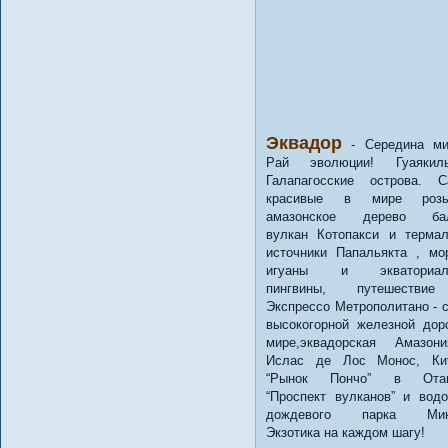
Эквадор
- Середина ми
Рай эволюции! Гуаяки
Галапагосские острова. 
красивые в мире ро
амазонское дерево бал
вулкан Котопакси и терма
источники Папальякта , мо
игуаны и экваториал
пингвины, путешестви
Экспрессо Метрополитано - 
высокогорной железной дор
мире,эквадорская Амазон
Ислас де Лос Монос, Ки
“Рынок Пончо” в Отав
“Проспект вулканов” и вод
дождевого парка Минд
Экзотика на каждом шагу!