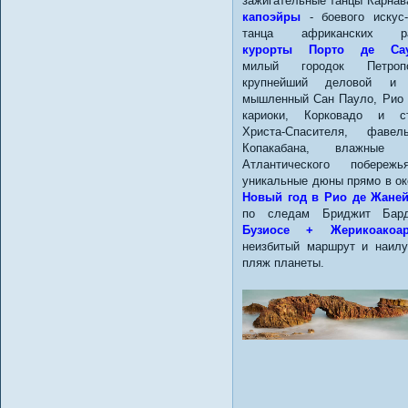
зажигательные танцы Карнав
капоэйры
- боевого искус-
танца африканских ра
курорты Порто де Сау
милый городок Петропо
крупнейший деловой и 
мышленный Сан Пауло, Рио 
кариоки, Корковадо и ст
Христа-Спасителя, фаве
Копакабана, влажные 
Атлантического побереж
уникальные дюны прямо в ок
Новый год в Рио де Жане
по следам Бриджит Бар
Бузиосе + Жерикоакоа
неизбитый маршрут и наил
пляж планеты.